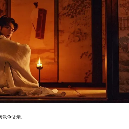
亲竞争父亲。