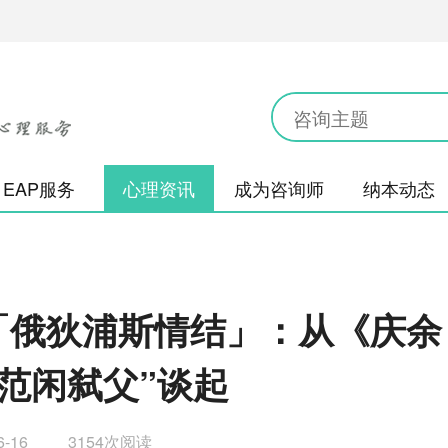
EAP服务
心理资讯
成为咨询师
纳本动态
读「俄狄浦斯情结」：从《庆余
范闲弑父”谈起
6-16
3154次阅读