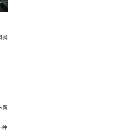
概就
来新
一种