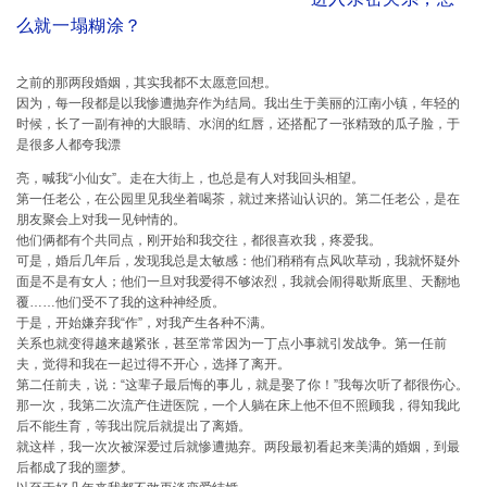
么就一塌糊涂？
之前的那两段婚姻，其实我都不太愿意回想。
因为，每一段都是以我惨遭抛弃作为结局。我出生于美丽的江南小镇，年轻的
时候，长了一副有神的大眼睛、水润的红唇，还搭配了一张精致的瓜子脸，于
是很多人都夸我漂
亮，喊我“小仙女”。走在大街上，也总是有人对我回头相望。
第一任老公，在公园里见我坐着喝茶，就过来搭讪认识的。第二任老公，是在
朋友聚会上对我一见钟情的。
他们俩都有个共同点，刚开始和我交往，都很喜欢我，疼爱我。
可是，婚后几年后，发现我总是太敏感：他们稍稍有点风吹草动，我就怀疑外
面是不是有女人；他们一旦对我爱得不够浓烈，我就会闹得歇斯底里、天翻地
覆……他们受不了我的这种神经质。
于是，开始嫌弃我“作”，对我产生各种不满。
关系也就变得越来越紧张，甚至常常因为一丁点小事就引发战争。第一任前
夫，觉得和我在一起过得不开心，选择了离开。
第二任前夫，说：“这辈子最后悔的事儿，就是娶了你！”我每次听了都很伤心。
那一次，我第二次流产住进医院，一个人躺在床上他不但不照顾我，得知我此
后不能生育，等我出院后就提出了离婚。
就这样，我一次次被深爱过后就惨遭抛弃。两段最初看起来美满的婚姻，到最
后都成了我的噩梦。