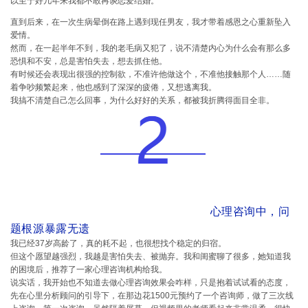
以至于好几年来我都不敢再谈恋爱结婚。
直到后来，在一次生病晕倒在路上遇到现任男友，我才带着感恩之心重新坠入
爱情。
然而，在一起半年不到，我的老毛病又犯了，说不清楚内心为什么会有那么多
恐惧和不安，总是害怕失去，想去抓住他。
有时候还会表现出很强的控制欲，不准许他做这个，不准他接触那个人……随
着争吵频繁起来，他也感到了深深的疲倦，又想逃离我。
我搞不清楚自己怎么回事，为什么好好的关系，都被我折腾得面目全非。
心理咨询中，问
题根源暴露无遗
我已经37岁高龄了，真的耗不起，也很想找个稳定的归宿。
但这个愿望越强烈，我越是害怕失去、被抛弃。我和闺蜜聊了很多，她知道我
的困境后，推荐了一家心理咨询机构给我。
说实话，我开始也不知道去做心理咨询效果会咋样，只是抱着试试看的态度，
先在心里分析顾问的引导下，在那边花1500元预约了一个咨询师，做了三次线