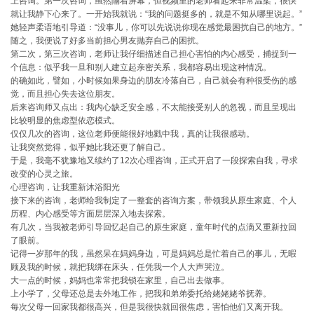
上咨询。第一次咨询，虽然隔着屏幕，但视频里的老师看起来非常温柔，很快
就让我静下心来了。一开始我就说：“我的问题挺多的，就是不知从哪里说起。”
她轻声柔语地引导道：“没事儿，你可以先说说你现在感觉最困扰自己的地方。”
随之，我便说了好多当前担心男友抛弃自己的困扰。
第二次，第三次咨询，老师让我仔细描述自己担心害怕的内心感受，捕捉到一
个信息：似乎我一旦和别人建立起亲密关系，我都容易出现这种情况。
的确如此，譬如，小时候如果身边的朋友冷落自己，自己就会有种很受伤的感
觉，而且担心失去这位朋友。
后来咨询师又点出：我内心缺乏安全感，不太能接受别人的忽视，而且呈现出
比较明显的焦虑型依恋模式。
仅仅几次的咨询，这位老师便能很好地戳中我，真的让我很感动。
让我突然觉得，似乎她比我还更了解自己。
于是，我毫不犹豫地又续约了12次心理咨询，正式开启了一段探索自我，寻求
改变的心灵之旅。
心理咨询，让我重新沐浴阳光
接下来的咨询，老师给我制定了一整套的咨询方案，带领我从原生家庭、个人
历程、内心感受等方面层层深入地去探索。
有几次，当我被老师引导回忆起自己的原生家庭，童年时代的点滴又重新拉回
了眼前。
记得一岁那年的我，虽然呆在妈妈身边，可是妈妈总是忙着自己的事儿，无暇
顾及我的时候，就把我绑在床头，任凭我一个人大声哭泣。
大一点的时候，妈妈也常常把我锁在家里，自己出去做事。
上小学了，父母还总是去外地工作，把我和弟弟委托给姥姥姥爷抚养。
每次父母一回家我都很高兴，但是我很快就回很焦虑，害怕他们又离开我。