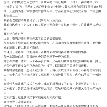
也许，我的焦虑型依恋模式，从童年时代就已然埋下了种子。咨询师给了我一
个肯定：“是的，亲爱的，老师看到你从小时候，其实就没有得到父母很好的照
顾，正是因为他们常常忽视对你的陪伴，才会让你内心没有安全感，产生恐惧
和焦虑……”
我的创伤被咨询师看见了，我瞬时间泪流满面。
我对自己也有了更多的了解，原来自己心里一直都有一道伤，只是我从未感知
到。
我开始心疼自己。
之后，咨询师还引领我探索了自己的怨恨情绪。
那些多年来隐藏在心底对父母的怨恨，在咨询师面前都渐渐浮出水面，并经由
她的鼓励，得以释放和缓解。
关键是，这每周一次的咨询，让我每周都得到咨询师很温暖的陪伴。
每一次跟她说话，我都能体会到关系里不一样的感觉。
她那么温柔、体贴，从来不会责备我，只会给到我最需要的接纳和包容。她还
给我介绍了很多如何疗愈自己的小技巧，回到家练习后感觉都很棒。
我有时候也很急，想马上改变自己，让自己变成充满安全感，不再焦虑害怕的
人。这十几次的咨询结束了，感觉整个人都轻盈了很多，内心似乎多了一份淡
定。
知道过去都是我的模式在作祟，现在面对男朋友的时候，变得更从容一些了。
当我变了，男友也觉得我没有那么浮躁，曾经那些照顾和疼惜又渐渐回来我身
边。
但我知道，过往的模式不可能在短时间内打破。
老师也说，这需要时间。
接下来，我将继续预约这位咨询师，希望在一段崭新的关系里深度地疗愈自