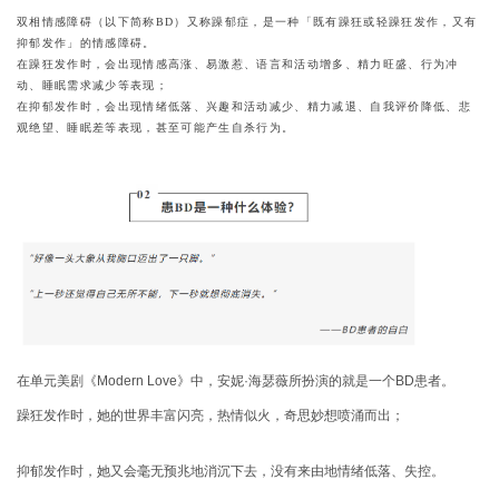
双相情感障碍（以下简称BD）又称躁郁症，是一种「既有躁狂或轻躁狂发作，又有
抑郁发作」的情感障碍。
在躁狂发作时，会出现情感高涨、易激惹、语言和活动增多、精力旺盛、行为冲
动、睡眠需求减少等表现；
在抑郁发作时，会出现情绪低落、兴趣和活动减少、精力减退、自我评价降低、悲
观绝望、睡眠差等表现，甚至可能产生自杀行为。
在单元美剧《Modern Love》中，安妮·海瑟薇所扮演的就是一个BD患者。
躁狂发作时，她的世界丰富闪亮，热情似火，奇思妙想喷涌而出；
抑郁发作时，她又会毫无预兆地消沉下去，没有来由地情绪低落、失控。