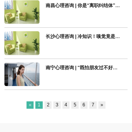
南昌心理咨询 | 你是“离职纠结体”吗？
长沙心理咨询 | 冷知识！嗅觉竟是隐藏的抑郁信号灯！
南宁心理咨询 | “既怕朋友过不好，又怕朋友过太好”：人为什么会嫉妒朋友？
«
1
2
3
4
5
6
7
»